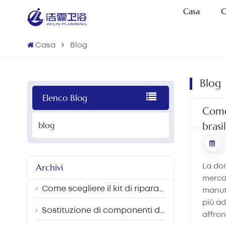
Casa
C
Casa
Blog
Blog
Elenco Blog
Come 
blog
brasi
Archivi
La dom
mercat
Come scegliere il kit di riparazione per la cassetta di scarico del WC più adatto al mercato brasiliano.
manute
più ad
Sostituzione di componenti della cassetta di scarico del WC e interventi per il risparmio idrico in progetti di ristrutturazione di strutture sanitarie e scolastiche.
affron