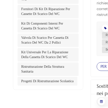
includ
richie
di val
Fornitori Di Kit Di Riparazione Per
corret
Cassette Di Scarico Del WC
elemen
ristru
prefer
dell'i
Kit Di Componenti Interni Per
perché
solo r
Cassetta Di Scarico Del WC
ripara
del si
R
riduce
Valvola Di Scarico Per Cassetta Di
serviz
Scarico Del WC Da 2 Pollici
R
produt
prefer
profes
divers
S
Kit Universale Per La Riparazione
imball
partic
Della Cassetta Di Scarico Del WC
prodot
scuole
PER
collab
Ristrutturazione Della Struttura
quindi
Sanitaria
a lung
impian
casset
manten
Progetti Di Ristrutturazione Scolastica
comple
termin
Sosti
standa
concen
nei p
stai c
termin
con un
dell'i
base a
operat