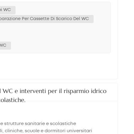
it di componenti interni per la cassetta di
imensioni standard nel mercato brasiliano In
toi WC
中文
 valvola di scarico da 2 pollici, che è lo standard
 Riparazione Per Cassette Di Scarico Del WC
 scarico per cassetta di scarico da 2 pollici
هَوُسَ
 scarico per WC.Allo stesso tempo, la filettatura
 riempimento della cassetta di scarico del WC con
one.👉 Suggerimento: Se il tuo prodotto non
 WC
2. Scegli un kit completo per la riparazione della
acquirenti ora preferiscono un kit completo per
imento Valvola di scarico Premere il pulsante
sto, ma aumenta anche il valore del prodotto per
r la riparazione di cassette di scarico del WC
atibilità Una delle maggiori sfide nel mercato
l WC e interventi per il risparmio idrico
etta di scarico del WC dovrebbe includere: Altezza
colastiche.
 valvola di scarico regolabile Asta del bottone
arsi a diverse dimensioni e design di serbatoi,
o testarlo prima dell'acquisto.👉 Regola
 tenuta e alla durata Le perdite sono uno dei
le strutture sanitarie e scolastiche
tta di scarico di alta qualità dovrebbero
cliniche, scuole e dormitori universitari