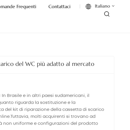
Italiano
mande Frequenti
Contattaci
English
Français
Deutsch
 scarico del WC più adatto al mercato
Italiano
Русский
n Brasile e in altri paesi sudamericani, il
Español
uanto riguarda la sostituzione e la
a del kit di riparazione della cassetta di scarico
Português
nline.Tuttavia, molti acquirenti si trovano ad
à non uniforme e configurazioni del prodotto
بالعربية