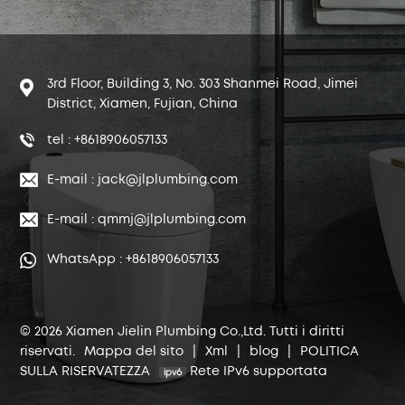
3rd Floor, Building 3, No. 303 Shanmei Road, Jimei
District, Xiamen, Fujian, China
tel : +8618906057133
E-mail : jack@jlplumbing.com
E-mail : qmmj@jlplumbing.com
WhatsApp : +8618906057133
© 2026 Xiamen Jielin Plumbing Co.,Ltd. Tutti i diritti
riservati.
Mappa del sito
|
Xml
|
blog
|
POLITICA
SULLA RISERVATEZZA
Rete IPv6 supportata