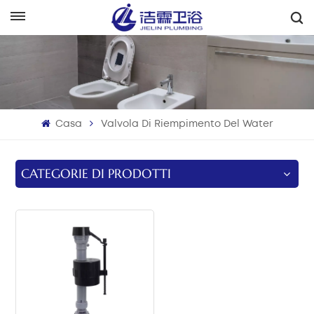
Italiano
English
Français
Casa
Valvola Di Riempimento Del Water
Deutsch
Italiano
CATEGORIE DI PRODOTTI
Русский
Español
Português
بالعربية