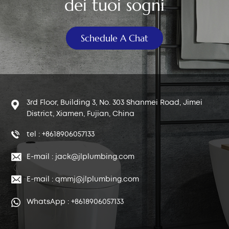
dei tuoi sogni
中文
Schedule A Chat
هَوُسَ
3rd Floor, Building 3, No. 303 Shanmei Road, Jimei
District, Xiamen, Fujian, China
tel : +8618906057133
E-mail : jack@jlplumbing.com
E-mail : qmmj@jlplumbing.com
WhatsApp : +8618906057133