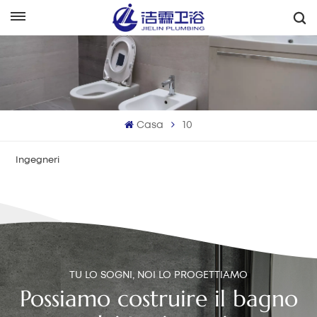
Italiano
English
Français
Casa
10
Deutsch
Ingegneri
Italiano
Русский
Español
Português
TU LO SOGNI, NOI LO PROGETTIAMO
Possiamo costruire il bagno
بالعربية