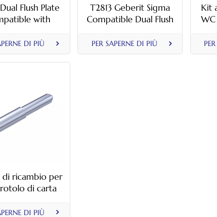
Dual Flush Plate
T2813 Geberit Sigma
Kit 
patible with
Compatible Dual Flush
WC o
erit Sigma –
Plate with Gold-
con 
op Buttons with
Trimmed Teardrop
bul
APERNE DI PIÙ
PER SAPERNE DI PIÙ
PER
troplated Trim
Buttons
a di ricambio per
rotolo di carta
ca, perno a molla
ponibile nelle
APERNE DI PIÙ