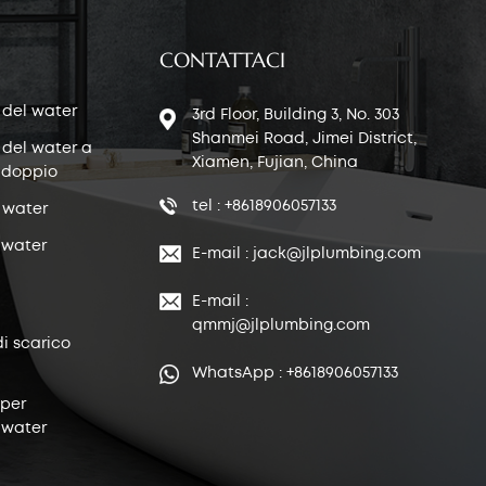
CONTATTACI
 del water
3rd Floor, Building 3, No. 303
Shanmei Road, Jimei District,
 del water a
Xiamen, Fujian, China
 doppio
tel : +8618906057133
 water
 water
E-mail : jack@jlplumbing.com
E-mail :
qmmj@jlplumbing.com
di scarico
WhatsApp : +8618906057133
 per
 water