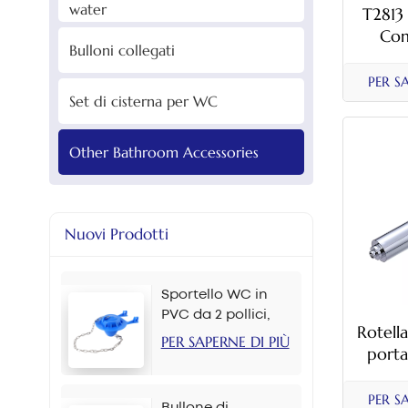
water
T2813 
Com
Bulloni collegati
Geb
Teardr
PER S
Elec
Set di cisterna per WC
Other Bathroom Accessories
Nuovi Prodotti
Sportello WC in
PVC da 2 pollici,
Rotell
colori multipli
PER SAPERNE DI PIÙ
porta
igieni
dis
PER S
Bullone di