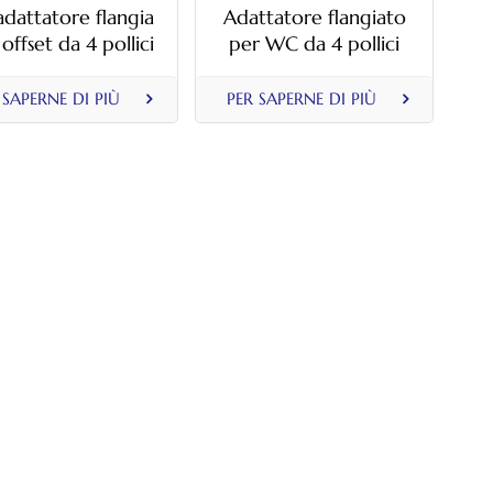
adattatore flangia
Adattatore flangiato
ffset da 4 pollici
per WC da 4 pollici
viti a pavimento e
con anello metallico
loni di montaggio
girevole e guarnizione
 SAPERNE DI PIÙ
PER SAPERNE DI PIÙ
per WC
in gomma per lo
spostamento dello
scarico del WC.