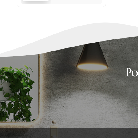
laterali da 2 pollici
Po