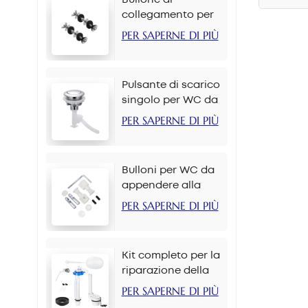
misure 
collegamento per
cassetta del water
PER SAPERNE DI PIÙ
M6*90mm
Pulsante di scarico
singolo per WC da
38 mm per catena
PER SAPERNE DI PIÙ
Bulloni per WC da
appendere alla
parete M12*70mm
PER SAPERNE DI PIÙ
Kit completo per la
riparazione della
cassetta del WC
PER SAPERNE DI PIÙ
con set di pulsanti