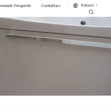
Italiano
mande Frequenti
Contattaci
English
Français
Deutsch
Italiano
Русский
Español
Português
بالعربية