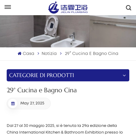
Italiano
English
Français
Casa
Notizia
29° Cucina E Bagno Cina
Deutsch
Italiano
CATEGORIE DI PRODOTTI
Русский
29° Cucina e Bagno Cina
Español
May 27, 2025
Português
Dal 27 al 30 maggio 2025, si è tenuta la 29a edizione della
بالعربية
China International Kitchen & Bathroom Exhibition presso lo