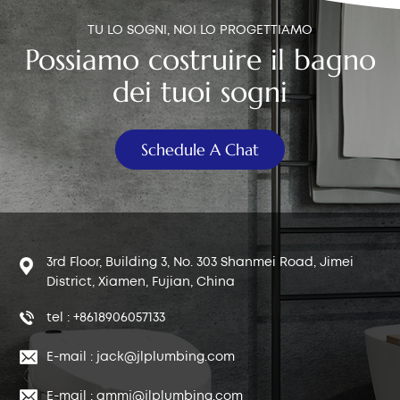
TU LO SOGNI, NOI LO PROGETTIAMO
Possiamo costruire il bagno
dei tuoi sogni
Schedule A Chat
3rd Floor, Building 3, No. 303 Shanmei Road, Jimei
District, Xiamen, Fujian, China
tel : +8618906057133
E-mail : jack@jlplumbing.com
E-mail : qmmj@jlplumbing.com