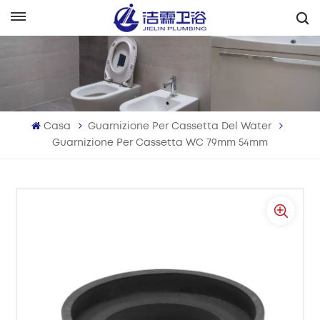
Italiano
English
Français
Casa
Guarnizione Per Cassetta Del Water
Deutsch
Guarnizione Per Cassetta WC 79mm 54mm
Italiano
Русский
Español
Português
بالعربية