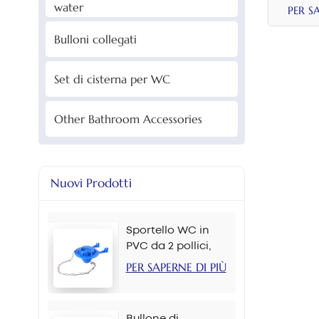
water
PER S
Bulloni collegati
Set di cisterna per WC
Other Bathroom Accessories
Nuovi Prodotti
Sportello WC in
PVC da 2 pollici,
colori multipli
PER SAPERNE DI PIÙ
Bullone di