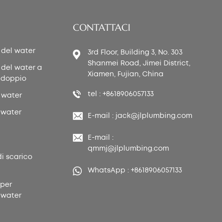
CONTATTACI
 del water
3rd Floor, Building 3, No. 303
Shanmei Road, Jimei District,
 del water a
Xiamen, Fujian, China
 doppio
tel : +8618906057133
 water
 water
E-mail : jack@jlplumbing.com
E-mail :
qmmj@jlplumbing.com
di scarico
WhatsApp : +8618906057133
 per
 water