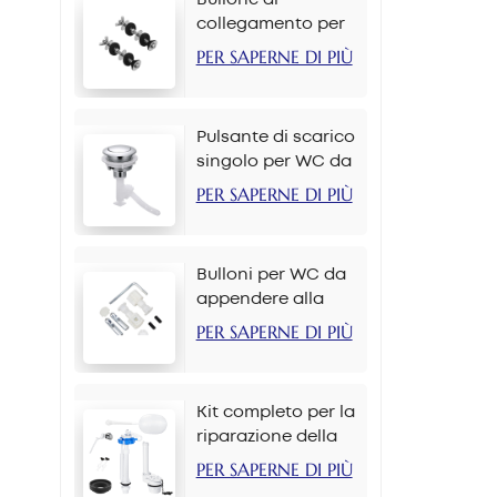
collegamento per
cassetta del water
PER SAPERNE DI PIÙ
M6*90mm
Pulsante di scarico
singolo per WC da
38 mm per catena
PER SAPERNE DI PIÙ
Bulloni per WC da
appendere alla
parete M12*70mm
PER SAPERNE DI PIÙ
Kit completo per la
riparazione della
cassetta del WC
PER SAPERNE DI PIÙ
con set di pulsanti