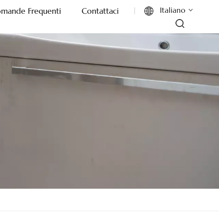
Italiano
mande Frequenti
Contattaci
English
Français
Deutsch
Italiano
Русский
Español
Português
بالعربية