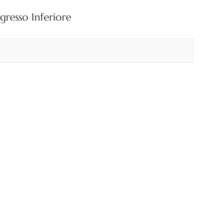
resso Inferiore
中文
هَوُسَ