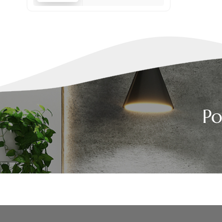
laterali da 2 pollici
Po