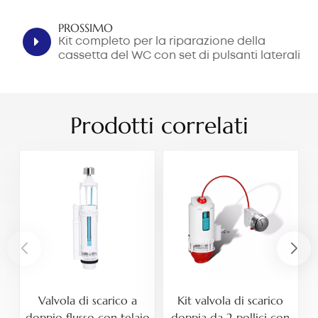
PROSSIMO
Kit completo per la riparazione della
cassetta del WC con set di pulsanti laterali
da 2 pollici
Prodotti correlati
Valvola di scarico a
Kit valvola di scarico
K
doppio flusso con telaio
doppia da 2 pollici con