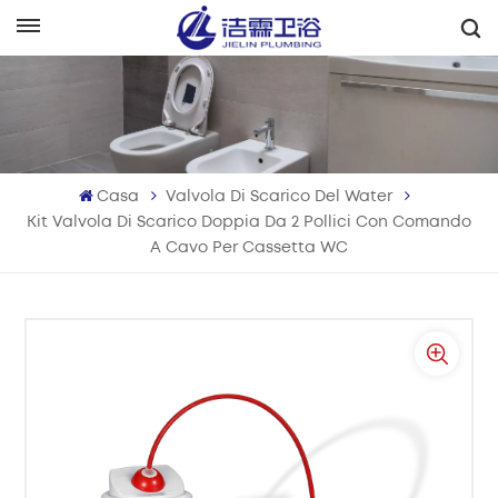
Italiano
English
Français
Casa
Valvola Di Scarico Del Water
Deutsch
Kit Valvola Di Scarico Doppia Da 2 Pollici Con Comando
A Cavo Per Cassetta WC
Italiano
Русский
Español
Português
بالعربية