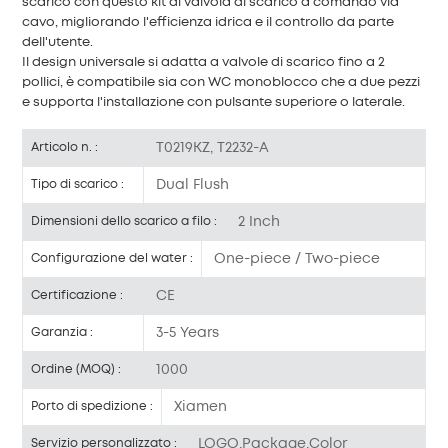
scarico con questo kit di valvola di scarico a comando via
cavo, migliorando l'efficienza idrica e il controllo da parte
dell'utente.
Il design universale si adatta a valvole di scarico fino a 2
pollici, è compatibile sia con WC monoblocco che a due pezzi
e supporta l'installazione con pulsante superiore o laterale.
T0219KZ, T2232-A
Articolo n. :
Dual Flush
Tipo di scarico :
2 Inch
Dimensioni dello scarico a filo :
One-piece / Two-piece
Configurazione del water :
CE
Certificazione :
3-5 Years
Garanzia :
1000
Ordine (MOQ) :
Xiamen
Porto di spedizione :
LOGO,Package,Color
Servizio personalizzato :