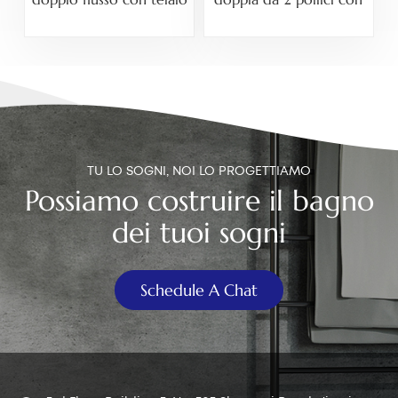
rialzato per cassetta di
comando a cavo per
scarico WC a cassetta di
cassetta WC
scarico separata in
ceramica.
TU LO SOGNI, NOI LO PROGETTIAMO
Possiamo costruire il bagno
dei tuoi sogni
Schedule A Chat