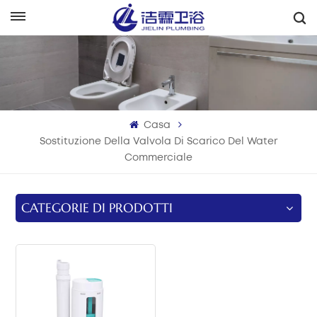
Italiano
English
Français
Casa
Deutsch
Sostituzione Della Valvola Di Scarico Del Water
Commerciale
Italiano
Русский
CATEGORIE DI PRODOTTI
Español
Português
بالعربية