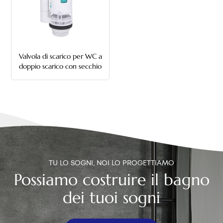
中文
هَوُسَ
Valvola di scarico per WC a
doppio scarico con secchio
da 180 mm di altezza
TU LO SOGNI, NOI LO PROGETTIAMO
Possiamo costruire il bagno
dei tuoi sogni