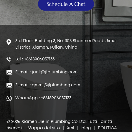
Schedule A Chat
3rd Floor, Building 3, No. 303 Shanmei Road, Jimei
District, Xiamen, Fujian, China
tel : +8618906057133
E-mail : jack@jlplumbing.com
E-mail : qmmj@jlplumbing.com
WhatsApp : +8618906057133
© 2026 Xiamen Jielin Plumbing Co.,Ltd. Tutti i diritti
riservati.
Mappa del sito
|
Xml
|
blog
|
POLITICA