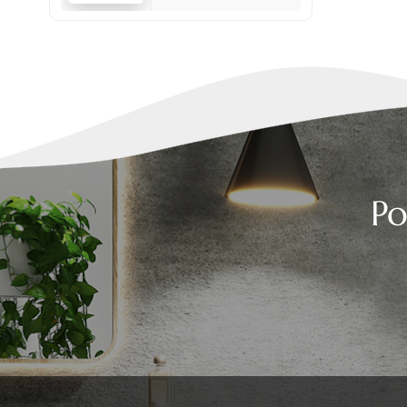
laterali da 2 pollici
Po