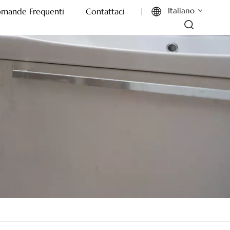
Italiano
mande Frequenti
Contattaci
English
Français
Deutsch
Italiano
Русский
Español
Português
بالعربية