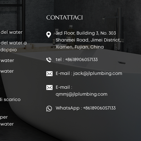
CONTATTACI
 del water
3rd Floor, Building 3, No. 303
Shanmei Road, Jimei District,
 del water a
Xiamen, Fujian, China
 doppio
tel : +8618906057133
 water
 water
E-mail : jack@jlplumbing.com
E-mail :
qmmj@jlplumbing.com
di scarico
WhatsApp : +8618906057133
 per
 water