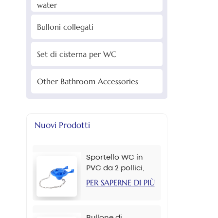
water
Bulloni collegati
Set di cisterna per WC
Other Bathroom Accessories
Nuovi Prodotti
Sportello WC in
PVC da 2 pollici,
colori multipli
PER SAPERNE DI PIÙ
Bullone di