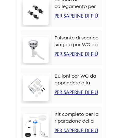
collegamento per
cassetta del water
PER SAPERNE DI PIÙ
M6*90mm
Pulsante di scarico
singolo per WC da
38 mm per catena
PER SAPERNE DI PIÙ
Bulloni per WC da
appendere alla
parete M12*70mm
PER SAPERNE DI PIÙ
Kit completo per la
riparazione della
cassetta del WC
PER SAPERNE DI PIÙ
con set di pulsanti