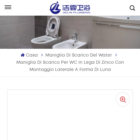
Italiano
English
Français
Casa
Maniglia Di Scarico Del Water
Deutsch
Maniglia Di Scarico Per WC In Lega Di Zinco Con
Montaggio Laterale A Forma Di Luna
Italiano
Русский
Español
Português
بالعربية