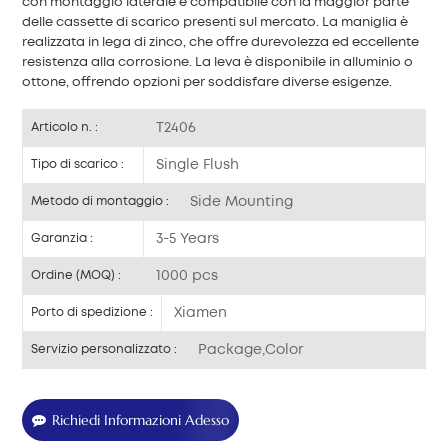
con montaggio laterale è compatibile con la maggior parte
delle cassette di scarico presenti sul mercato. La maniglia è
realizzata in lega di zinco, che offre durevolezza ed eccellente
resistenza alla corrosione. La leva è disponibile in alluminio o
ottone, offrendo opzioni per soddisfare diverse esigenze.
T2406
Articolo n. :
Single Flush
Tipo di scarico :
Side Mounting
Metodo di montaggio :
3-5 Years
Garanzia :
1000 pcs
Ordine (MOQ) :
Xiamen
Porto di spedizione :
Package,Color
Servizio personalizzato :
Richiedi Informazioni Adesso