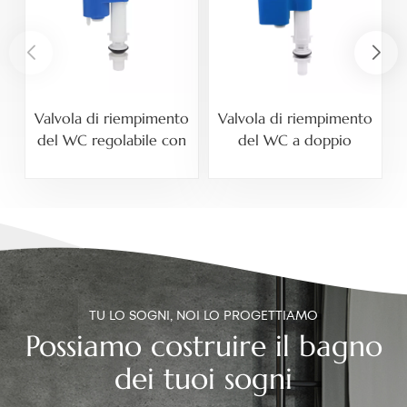
Valvola di riempimento
Valvola di riempimento
del WC regolabile con
del WC a doppio
d
ingresso inferiore
galleggiante quadrato
TU LO SOGNI, NOI LO PROGETTIAMO
Possiamo costruire il bagno
dei tuoi sogni