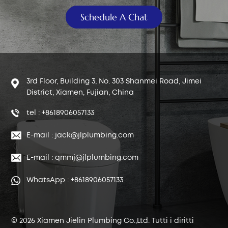
Schedule A Chat
3rd Floor, Building 3, No. 303 Shanmei Road, Jimei
District, Xiamen, Fujian, China
tel : +8618906057133
E-mail : jack@jlplumbing.com
E-mail : qmmj@jlplumbing.com
WhatsApp : +8618906057133
© 2026 Xiamen Jielin Plumbing Co.,Ltd. Tutti i diritti