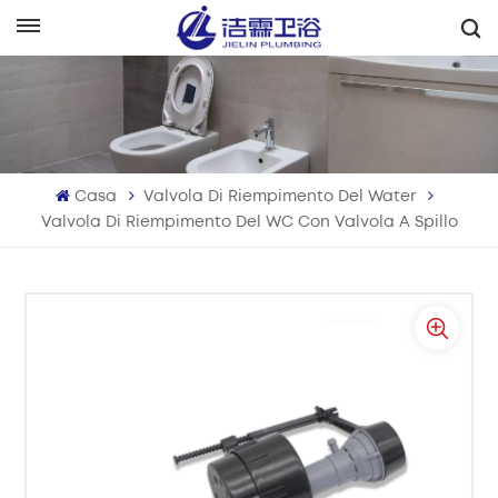
Italiano
English
Français
Casa
Valvola Di Riempimento Del Water
Deutsch
Valvola Di Riempimento Del WC Con Valvola A Spillo
Italiano
Русский
Español
Português
بالعربية