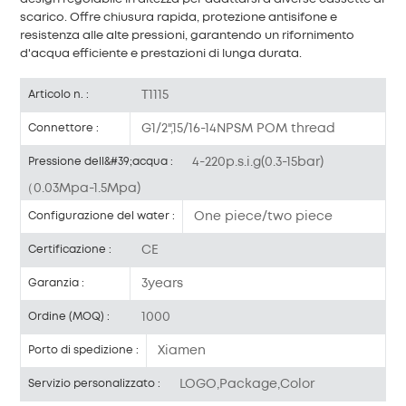
scarico. Offre chiusura rapida, protezione antisifone e
resistenza alle alte pressioni, garantendo un rifornimento
d'acqua efficiente e prestazioni di lunga durata.
T1115
Articolo n. :
G1/2",15/16-14NPSM POM thread
Connettore :
4-220p.s.i.g(0.3-15bar)
Pressione dell&#39;acqua :
（0.03Mpa-1.5Mpa)
One piece/two piece
Configurazione del water :
CE
Certificazione :
3years
Garanzia :
1000
Ordine (MOQ) :
Xiamen
Porto di spedizione :
LOGO,Package,Color
Servizio personalizzato :