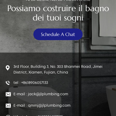
Possiamo costruire il bagno
dei tuoi sogni
Schedule A Chat
3rd Floor, Building 3, No. 303 Shanmei Road, Jimei
District, Xiamen, Fujian, China
tel : +8618906057133
E-mail : jack@jlplumbing.com
E-mail : qmmj@jlplumbing.com