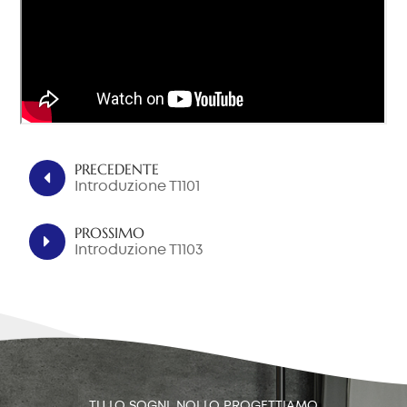
中文
هَوُسَ
PRECEDENTE
Introduzione T1101
PROSSIMO
Introduzione T1103
TU LO SOGNI, NOI LO PROGETTIAMO