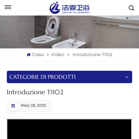
Italiano
English
Français
Casa
Video
Introduzione T1102
Deutsch
Italiano
CATEGORIE DI PRODOTTI
Русский
Introduzione T1102
Español
May 28, 2025
Português
بالعربية