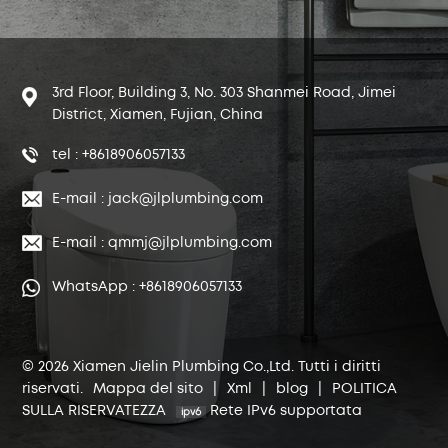
3rd Floor, Building 3, No. 303 Shanmei Road, Jimei
District, Xiamen, Fujian, China
tel : +8618906057133
E-mail : jack@jlplumbing.com
E-mail : qmmj@jlplumbing.com
WhatsApp : +8618906057133
© 2026 Xiamen Jielin Plumbing Co.,Ltd. Tutti i diritti
riservati.
Mappa del sito
|
Xml
|
blog
|
POLITICA
SULLA RISERVATEZZA
Rete IPv6 supportata