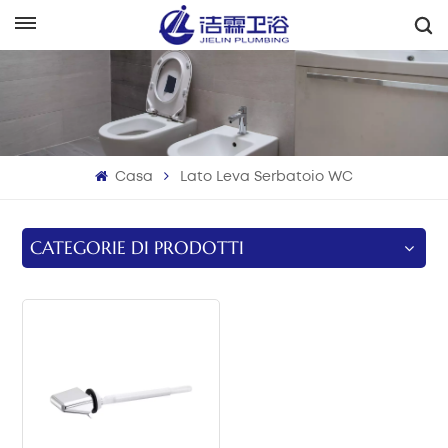
Italiano
English
Français
Casa
Lato Leva Serbatoio WC
Deutsch
Italiano
CATEGORIE DI PRODOTTI
Русский
Español
Português
بالعربية