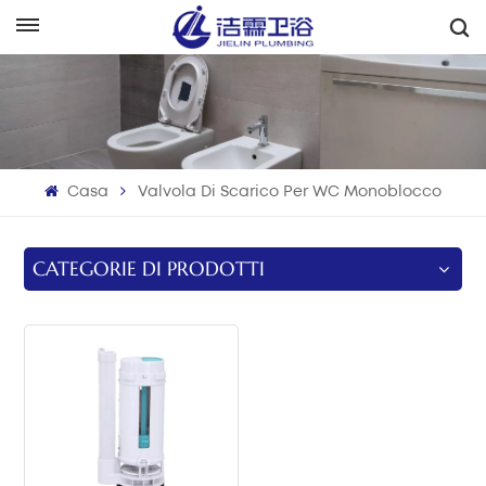
Italiano
English
Français
Casa
Valvola Di Scarico Per WC Monoblocco
Deutsch
Italiano
CATEGORIE DI PRODOTTI
Русский
Español
Português
بالعربية