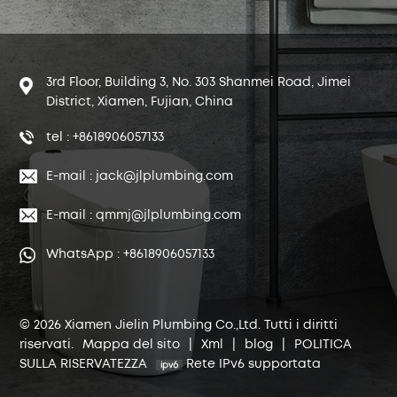
3rd Floor, Building 3, No. 303 Shanmei Road, Jimei
District, Xiamen, Fujian, China
tel : +8618906057133
E-mail : jack@jlplumbing.com
E-mail : qmmj@jlplumbing.com
WhatsApp : +8618906057133
© 2026 Xiamen Jielin Plumbing Co.,Ltd. Tutti i diritti
riservati.
Mappa del sito
|
Xml
|
blog
|
POLITICA
SULLA RISERVATEZZA
Rete IPv6 supportata