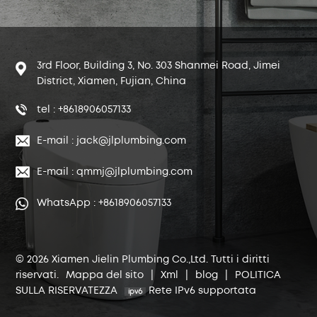
3rd Floor, Building 3, No. 303 Shanmei Road, Jimei
District, Xiamen, Fujian, China
tel : +8618906057133
E-mail : jack@jlplumbing.com
E-mail : qmmj@jlplumbing.com
WhatsApp : +8618906057133
© 2026 Xiamen Jielin Plumbing Co.,Ltd. Tutti i diritti
riservati.
Mappa del sito
|
Xml
|
blog
|
POLITICA
SULLA RISERVATEZZA
Rete IPv6 supportata