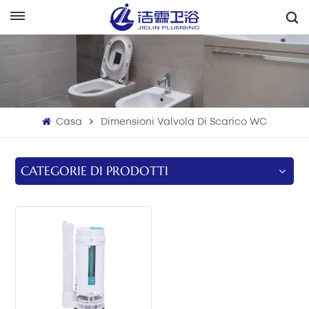
Italiano
English
Français
Casa
Dimensioni Valvola Di Scarico WC
Deutsch
Italiano
CATEGORIE DI PRODOTTI
Русский
Español
Português
بالعربية